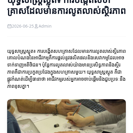
គ្រាសដែលមានការលូតលាស់ស្ថិរភាព
2026-06-25
Admin
យុទ្ធសាស្ត្រស្លុត៖ ការបង្កើតសហគ្រាសដែលមានការលូតលាស់ស្ថិរភាព
គោលបំណងនៃអាជីវកម្មគឺការផ្តល់នូវផលិតផលនិងសេវាកម្មដែលអាច
ទាក់ទាញអតិថិជន។ ប៉ុន្តែការលូតលាស់យ៉ាងមានប្រសិទ្ធភាពនិងស្ថិរ
ភាពគឺជាការប្រកួតប្រជែងក្នុងសហគ្រាសមួយ។ យុទ្ធសាស្ត្រស្លុត គឺជា
ផ្លូវកំណត់ដើម្បីធានា​ថា អាជីវកម្មរបស់អ្នកអាចចាប់ផ្តើមនិងជួបប្រទៈនឹង
ភាពខុសគ្នា។