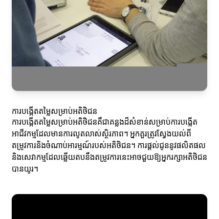
ការបង្កើតតម្លៃសម្រាប់អតិថិជន
ការបង្កើតតម្លៃសម្រាប់អតិថិជនគឺជាគន្លងដ៏សំខាន់សម្រាប់ការបង្កើត
អាជីវកម្មដែលមានការលូតលាស់ស្ថិរភាព។ អ្នកគួរត្រូវស្វែងយល់ពី
តម្រូវការនិងចំណាប់អារម្មណ៍របស់អតិថិជន។ ការផ្តល់ជូននូវផលិតផល
និងសេវាកម្មដែលឆ្លើយតបនឹងតម្រូវការនេះអាចជួយឱ្យអ្នករក្សាអតិថិជន
បានយូរ។