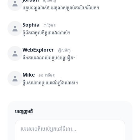
ម្សិលមិញ
អត្ថបទល្អណាស់! អរគុណសម្រាប់ការចែករំលែក។
Sophia
៣ ថ្ងៃមុន
ខ្ញុំពិតជាចូលចិត្តអានវាណាស់។
WebExplorer
ម្សិលមិញ
នឹងតាមដានរាល់អត្ថបទបន្តទៀត។
Mike
១០ នាទីមុន
ខ្លឹមសារមានប្រយោជន៍ខ្លាំងណាស់។
បញ្ចេញមតិ