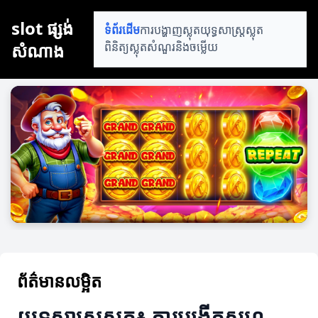
slot​​ ផ្សង់
ទំព័រដើម
ការបង្ហាញស្លុត
យុទ្ធសាស្ត្រស្លុត
សំណាង
ពិនិត្យស្លុត
សំណួរនិងចម្លើយ
ព័ត៌មានលម្អិត
យុទ្ធសាស្ត្រស្លុត៖ ការបង្កើតសហ