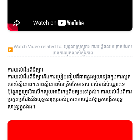
Watch Video related to: យុទ្ធសាស្ត្រស្លុត៖ ការបង្កើតសហគ្រាសដែល
▶
មានការលូតលាស់ស្ថិរភាព
ការយល់ដឹងពីទីផ្សារ
ការយល់ដឹងពីទីផ្សារនិងការប្រៀបធៀបគឺជាគន្លងមួយទៀតក្នុងការលូត
លាស់ស្ថិរភាព។ ភាពស្ថិរភាពមិនត្រឹមតែមានសារៈសំខាន់ប៉ុណ្ណោះទេ
ប៉ុន្តែវាគួរត្រូវតែលើកស្ទួយអាជីវកម្មពីមធ្យមទៅខ្ពស់។ ការ​យល់ដឹងពីការ
ប្រកួតប្រជែងនិងយុទ្ធសាស្ត្ររបស់ពួកគេអាចជួយឱ្យអ្នកបង្កើតយុទ្ធ
សាស្ត្រ​ខ្លួនឯង។