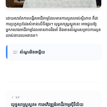
ដោយសារតែការបង្កើតអាជីវកម្មដែលមានការលូតលាស់ស្ថិរភាព គឺជា
ការប្រកួតប្រជែងសំខាន់លើទីផ្សារ។ យុទ្ធសាស្ត្រស្លុតនេះ អាចជួយឱ្យ
អ្នកកសាងអាជីវកម្មដែលមានភាពរឹងមាំ និងមានសំណួរសម្រាប់ការលូត
លាស់នាពេលអនាគត។
📰
សំណួរនិងចម្លើយ
មុន
យុទ្ធសាស្ត្រស្លុត៖ ការអភិវឌ្ឍន៍អាជីវកម្មស៊ីវិល័យ