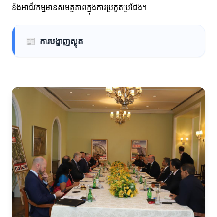
និងអាជីវកម្មមានសមត្ថភាពក្នុងការប្រកួតប្រជែង។
📰
ការបង្ហាញស្លុត