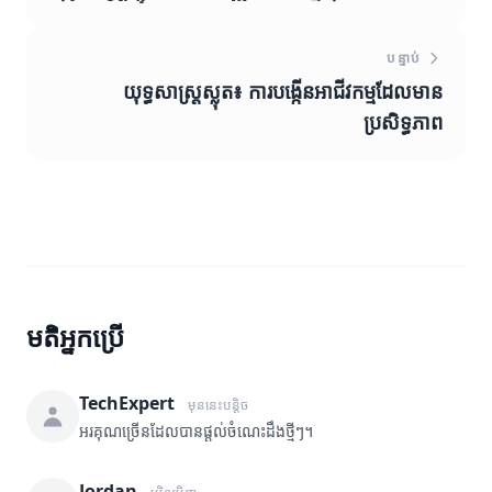
បន្ទាប់
យុទ្ធសាស្ត្រស្លុត៖ ការបង្កើនអាជីវកម្មដែលមាន
ប្រសិទ្ធភាព
មតិអ្នកប្រើ
TechExpert
មុននេះបន្តិច
អរគុណច្រើនដែលបានផ្តល់ចំណេះដឹងថ្មីៗ។
Jordan