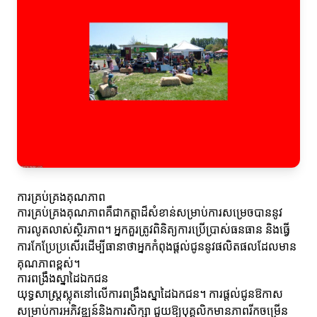
ការគ្រប់គ្រងគុណភាព
ការគ្រប់គ្រងគុណភាពគឺជាកត្តាដ៏សំខាន់សម្រាប់ការសម្រេចបាននូវ
ការលូតលាស់ស្ថិរភាព។ អ្នកគួរត្រូវពិនិត្យការប្រើប្រាស់ធនធាន និងធ្វើ
ការកែប្រែប្រសើរដើម្បីធានាថាអ្នកកំពុងផ្តល់ជូននូវផលិតផលដែលមាន
គុណភាពខ្ពស់។
ការពង្រឹងស្នាដៃឯកជន
យុទ្ធសាស្ត្រស្លុតនៅលើការពង្រឹងស្នាដៃឯកជន។ ការផ្តល់ជូនឱកាស
សម្រាប់ការអភិវឌ្ឍន៍និងការសិក្សា ជួយឱ្យបុគ្គលិកមានភាពរីកចម្រើន