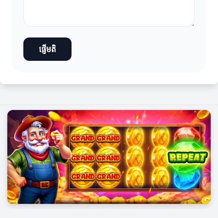
ផ្ញើមតិ