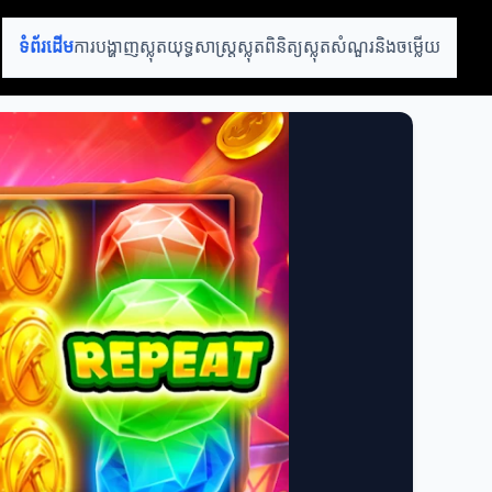
ទំព័រដើម
ការបង្ហាញស្លុត
យុទ្ធសាស្ត្រស្លុត
ពិនិត្យស្លុត
សំណួរនិងចម្លើយ