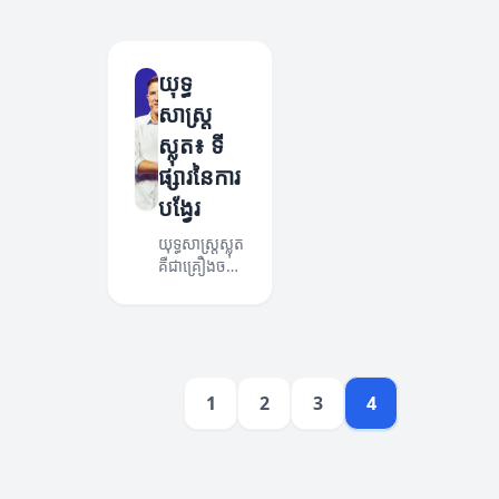
យុទ្ធ
សាស្ត្រ
ស្លុត៖ ទី
ផ្សារនៃការ
បង្វែរ
យុទ្ធសាស្ត្រស្លុត
គឺជាគ្រឿងចក្រ
ដែលអាចជួយ
អ្នកក្នុងការ
បង្វែរ និងរក្សា
ទំនាក់ទំនងជា
មួយអតិថិជន។
1
2
3
4