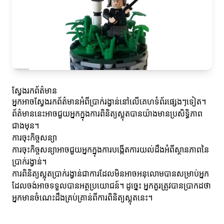
ស្វែងរកព័ត៌មាន
អ្នកអាចស្វែងរកព័ត៌មានអំពីប្រាក់រង្វាន់នៅលើគេហទំព័រផ្សេងៗទៀត។
ព័ត៌មាននេះអាចជួយអ្នកក្នុងការពិនិត្យស្លុតបានយ៉ាងមានប្រសិទ្ធិភាព
ជាងមុន។
ការចុះកិច្ចសន្យា
ការចុះកិច្ចសន្យាអាចជួយអ្នកក្នុងការបង្កើតការយល់ដឹងអំពីស្ថានភាពនៃ
ប្រាក់រង្វាន់។
ការពិនិត្យស្លុតប្រាក់រង្វាន់ជាការដែលមិនអាចអនុលោមបានសម្រាប់អ្នក
ដែលចង់អាចទទួលបានអត្ថប្រយោជន៍។ ដូច្នេះ អ្នកគួរត្រូវបានប្រាកដថា
អ្នកមានចំណេះដឹងគ្រប់គ្រាន់ពីការពិនិត្យស្លុតនេះ។