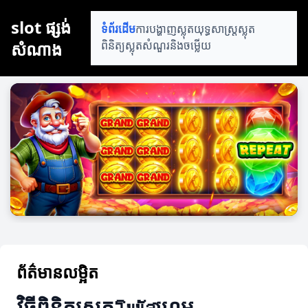
slot​​ ផ្សង់
ទំព័រដើម
ការបង្ហាញស្លុត
យុទ្ធសាស្ត្រស្លុត
សំណាង
ពិនិត្យស្លុត
សំណួរនិងចម្លើយ
ព័ត៌មានលម្អិត
វិធីពិនិត្យស្លុតโบนัสហ្គេម