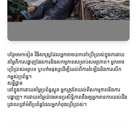
បន្ថែមមកទៀត វិធីសាស្ត្រដែលអ្នកអាចយកទៅប្រើប្រាស់ក្នុងការវាយ
តម្លៃគឺការបង្ហាញផែនការនិងសកម្មភាពសម្រាប់សមត្ថភាព។ អ្នកអាច
ប្រើប្រាស់អត្ថបទ ឬហៅមនុស្សដើម្បីយល់ពីការតំឡើងនិងការលើក
កម្ពស់ប្រព័ន្ធ។
សន្និដ្ឋាន
នៅក្នុងការវាយតម្លៃប្រព័ន្ធស្លុត អ្នកត្រូវតែយល់ពីសកម្មភាពនិងការ
បង្ហាញ។ ការវាយតម្លៃយ៉ាងមានប្រសិទ្ធិភាពនឹងឲ្យអ្នកមានការយល់ដឹង
ជ្រាលជ្រៅអំពីប្រព័ន្ធដែលអ្នកកំពុងប្រើប្រាស់។