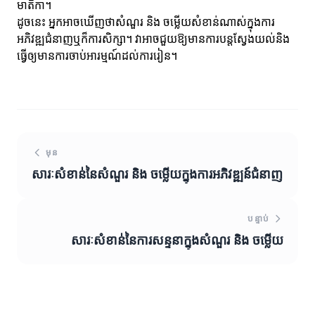
មាតិកា។
ដូចនេះ អ្នកអាចឃើញថាសំណួរ និង ចម្លើយសំខាន់ណាស់ក្នុងការ
អភិវឌ្ឍជំនាញឬក៏ការសិក្សា។ វាអាចជួយឱ្យមានការបន្តស្វែងយល់និង
ធ្វើឲ្យមានការចាប់អារម្មណ៍ដល់ការរៀន។
មុន
សារៈសំខាន់នៃសំណួរ និង ចម្លើយក្នុងការអភិវឌ្ឍន៍ជំនាញ
បន្ទាប់
សារៈសំខាន់នៃការសន្ទនាក្នុងសំណួរ និង ចម្លើយ