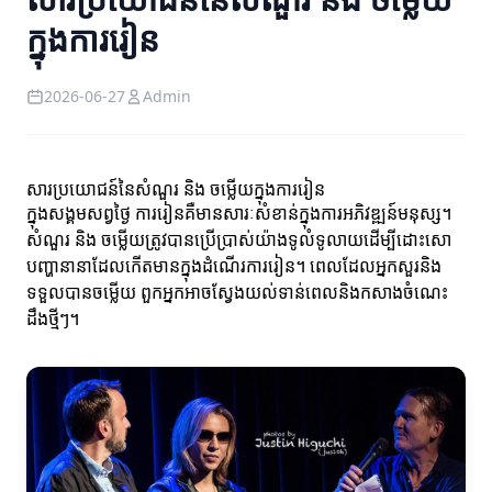
ក្នុងការរៀន
2026-06-27
Admin
សារប្រយោជន៍នៃសំណួរ និង ចម្លើយក្នុងការរៀន
ក្នុងសង្គមសព្វថ្ងៃ ការរៀនគឺមានសារៈសំខាន់ក្នុងការអភិវឌ្ឍន៍មនុស្ស។
សំណួរ និង ចម្លើយត្រូវបានប្រើប្រាស់យ៉ាងទូលំទូលាយដើម្បីដោះសោ
បញ្ហានានាដែលកើតមានក្នុងដំណើរការរៀន។ ពេលដែលអ្នកសួរនិង
ទទួលបានចម្លើយ ពួកអ្នកអាចស្វែងយល់ទាន់ពេលនិងកសាងចំណេះ
ដឹងថ្មីៗ។