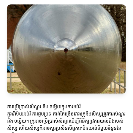
ការប្រើប្រាស់សំណួរ និង ចម្លើយក្នុងការអប់រំ
ក្នុងវិស័យអប់រំ ការជួបប្រទៈកាន់តែច្រើនរវាងគ្រូនិងសិស្សត្រូវការសំណួរ
និង ចម្លើយ។ គ្រូអាចប្រើប្រាស់សំណួរដើម្បីពិនិត្យនូវការយល់ដឹងរបស់
សិស្ស ហើយសិស្សក៏អាចសួរប្រសិនបើពួកគេមិនយល់ពីមួយចំនួននៃ