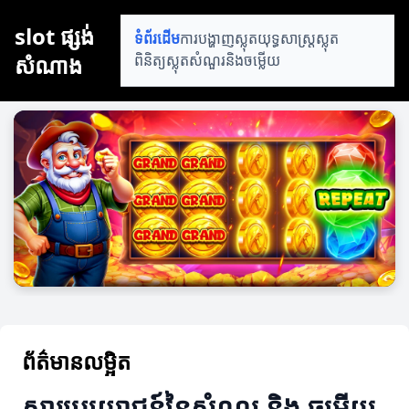
slot​​ ផ្សង់
ទំព័រដើម
ការបង្ហាញស្លុត
យុទ្ធសាស្ត្រស្លុត
សំណាង
ពិនិត្យស្លុត
សំណួរនិងចម្លើយ
ព័ត៌មានលម្អិត
សារប្រយោជន៍នៃសំណួរ និង ចម្លើយ